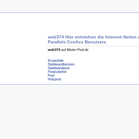
web374 Hier entstehen die Internet-Seiten 
Parallels Confixx Benutzers
web374
auf Mister-Pool.de
Ersatzfolie
Stahlwandbecken
Stahlwandpool
Poolzubehör
Pool
Holzpool